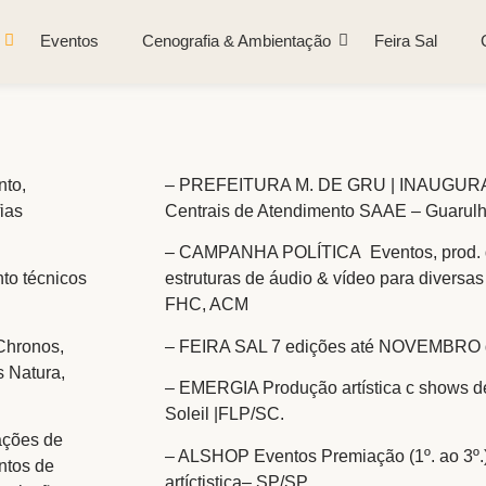
Eventos
Cenografia & Ambientação
Feira Sal
to,
– PREFEITURA M. DE GRU | INAUGU
ias
Centrais de Atendimento SAAE – Guarulh
– CAMPANHA POLÍTICA Eventos, prod. de 
to técnicos
estruturas de áudio & vídeo para diversa
FHC, ACM
Chronos,
– FEIRA SAL 7 edições até NOVEMBRO 
s Natura,
– EMERGIA Produção artística c shows de 
Soleil |FLP/SC.
ações de
– ALSHOP Eventos Premiação (1º. ao 3º.)
ntos de
artíctistica– SP/SP.