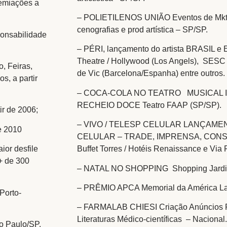
remiações a
– POLIETILENOS UNIÃO Eventos de Mkt 
cenografias e prod artística – SP/SP.
onsabilidade
– PÉRI, lançamento do artista BRASIL 
Theatre / Hollywood (Los Angels), SESC 
 Feiras,
de Vic (Barcelona/Espanha) entre outros.
s, a partir
– COCA-COLA NO TEATRO MUSICAL 
RECHEIO DOCE Teatro FAAP (SP/SP).
r de 2006;
– VIVO / TELESP CELULAR LANÇAME
e 2010
CELULAR – TRADE, IMPRENSA, CONSUM
ior desfile
Buffet Torres / Hotéis Renaissance e Via
+ de 300
– NATAL NO SHOPPING Shopping Jardi
– PRÊMIO APCA Memorial da América Lat
Porto-
– FARMALAB CHIESI Criação Anúncios Re
Literaturas Médico-científicas – Nacional.
ão Paulo/SP.