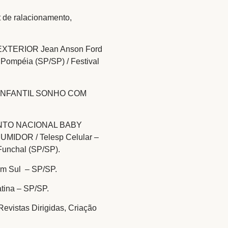
de ralacionamento,
e EXTERIOR Jean Anson Ford
Pompéia (SP/SP) / Festival
INFANTIL SONHO COM
NTO NACIONAL BABY
IDOR / Telesp Celular –
 Funchal (SP/SP).
m Sul – SP/SP.
ina – SP/SP.
vistas Dirigidas, Criação