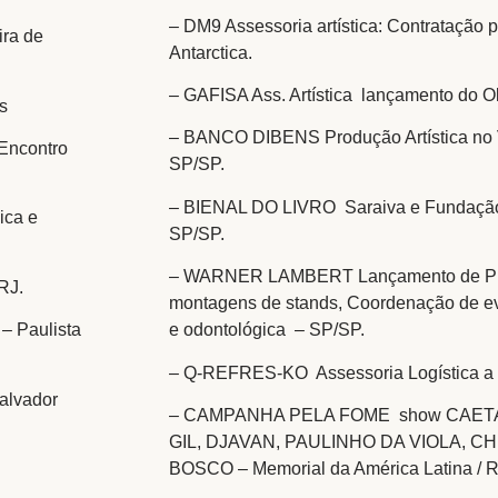
– DM9 Assessoria artística: Contratação p
ra de
Antarctica.
– GAFISA Ass. Artística lançamento do O
s
– BANCO DIBENS Produção Artística no V
 Encontro
SP/SP.
– BIENAL DO LIVRO Saraiva e Fundação 
ca e
SP/SP.
– WARNER LAMBERT Lançamento de Pro
RJ.
montagens de stands, Coordenação de ev
 – Paulista
e odontológica – SP/SP.
– Q-REFRES-KO Assessoria Logística a 
alvador
– CAMPANHA PELA FOME show CAET
GIL, DJAVAN, PAULINHO DA VIOLA, 
BOSCO – Memorial da América Latina / 