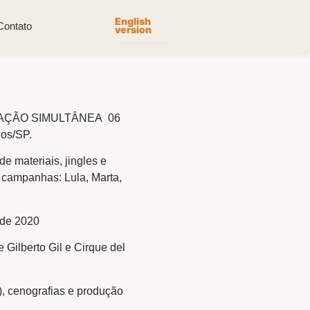
English
Contato
version
RAÇÃO SIMULTÂNEA 06
os/SP.
materiais, jingles e
s campanhas: Lula, Marta,
de 2020
Gilberto Gil e Cirque del
, cenografias e produção